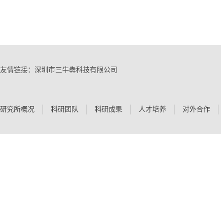
附件【
2022年项目情况.pdf
】已下载
358
次
友情链接：
深圳市三牛犇科技有限公司
研究所概况
科研团队
科研成果
人才培养
对外合作